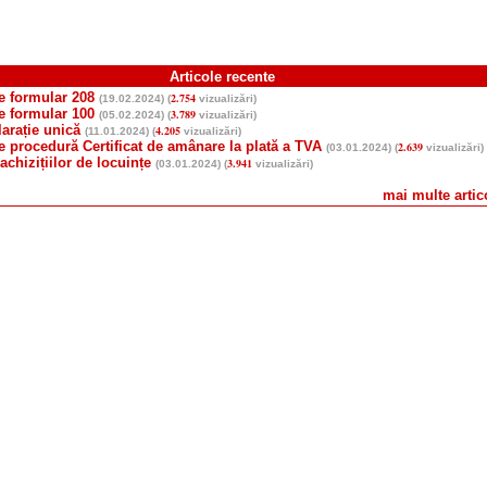
Articole recente
e formular 208
2.754
(19.02.2024) (
vizualizări)
e formular 100
3.789
(05.02.2024) (
vizualizări)
arație unică
4.205
(11.01.2024) (
vizualizări)
e procedură Certificat de amânare la plată a TVA
2.639
(03.01.2024) (
vizualizări)
achizițiilor de locuințe
3.941
(03.01.2024) (
vizualizări)
mai multe artico