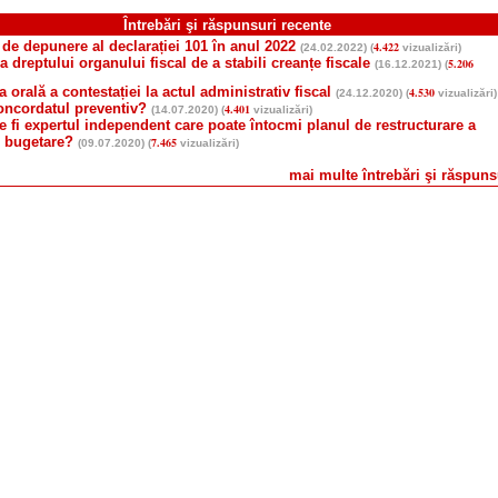
Întrebări şi răspunsuri recente
de depunere al declarației 101 în anul 2022
4.422
(24.02.2022) (
vizualizări)
a dreptului organului fiscal de a stabili creanțe fiscale
5.206
(16.12.2021) (
 orală a contestației la actul administrativ fiscal
4.530
(24.12.2020) (
vizualizări)
oncordatul preventiv?
4.401
(14.07.2020) (
vizualizări)
e fi expertul independent care poate întocmi planul de restructurare a
or bugetare?
7.465
(09.07.2020) (
vizualizări)
mai multe întrebări şi răspunsu