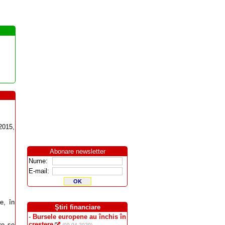
2015,
Abonare newsletter
Nume:
E-mail:
e, în
Ştiri financiare
-
Bursele europene au închis în
creştere
are se
(09.04.2020)