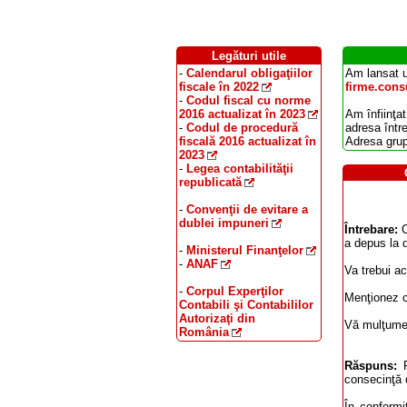
Legături utile
-
Calendarul obligaţiilor
Am lansat u
fiscale în 2022
firme.consu
-
Codul fiscal cu norme
2016 actualizat în 2023
Am înfiinţat
-
Codul de procedură
adresa într
fiscală 2016 actualizat în
Adresa grup
2023
-
Legea contabilităţii
republicată
-
Convenţii de evitare a
dublei impuneri
Întrebare:
O
a depus la 
-
Ministerul Finanţelor
-
ANAF
Va trebui a
-
Corpul Experţilor
Menţionez c
Contabili şi Contabililor
Autorizaţi din
Vă mulţume
România
Răspuns:
P
consecinţă 
În conformit