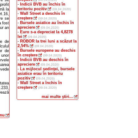
-
Indicii BVB au închis în
profit
teritoriu pozitiv
ână la
(09.04.2020)
-
Wall Street a deschis în
rt.16,
creştere
are se
(09.04.2020)
-
Bursele asiatice au închis în
a fost
apreciere
gur an
(09.04.2020)
-
Euro s-a depreciat la 4,8278
lei
(09.04.2020)
-
ROBOR la trei luni a scăzut la
ce de
2,54%
lculul
(09.04.2020)
-
Bursele europene au deschis
or de
în creştere
 unor
(09.04.2020)
-
Indicii BVB au deschis în
ervele
apreciere
uarea
(09.04.2020)
-
La mijlocul şedinţei, bursele
revede
asiatice erau în teritoriu
pozitiv
(09.04.2020)
-
Wall Street a închis în
itatea
creştere
t.233,
(09.04.2020)
rează
mai multe ştiri...
anu