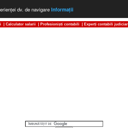
erienţei dv. de navigare
Informaţii
i
|
Calculator salarii
|
Profesioniști contabili
|
Experți contabili judiciar