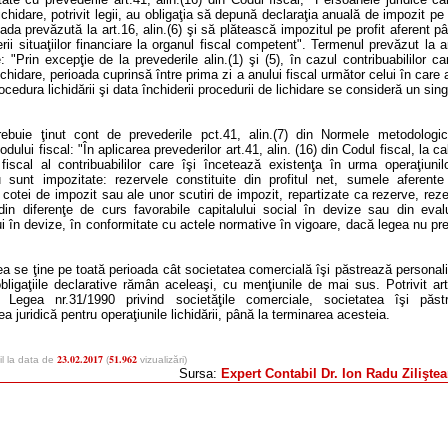
ichidare, potrivit legii, au obligaţia să depună declaraţia anuală de impozit pe 
ada prevăzută la art.16, alin.(6) şi să plătească impozitul pe profit aferent p
ii situaţiilor financiare la organul fiscal competent". Termenul prevăzut la a
e: "Prin excepţie de la prevederile alin.(1) şi (5), în cazul contribuabililor c
ichidare, perioada cuprinsă între prima zi a anului fiscal următor celui în care 
cedura lichidării şi data închiderii procedurii de lichidare se consideră un sin
rebuie ţinut cont de prevederile pct.41, alin.(7) din Normele metodologi
odului fiscal: "În aplicarea prevederilor art.41, alin. (16) din Codul fiscal, la ca
i fiscal al contribuabililor care îşi încetează existenţa în urma operaţiunil
u sunt impozitate: rezervele constituite din profitul net, sumele aferente
 cotei de impozit sau ale unor scutiri de impozit, repartizate ca rezerve, rez
 din diferenţe de curs favorabile capitalului social în devize sau din eval
ui în devize, în conformitate cu actele normative în vigoare, dacă legea nu p
ea se ţine pe toată perioada cât societatea comercială îşi păstrează personal
obligaţiile declarative rămân aceleaşi, cu menţiunile de mai sus. Potrivit ar
in Legea nr.31/1990 privind societăţile comerciale, societatea îşi păst
ea juridică pentru operaţiunile lichidării, până la terminarea acesteia.
23.02.2017
51.962
l la data de
(
vizualizări)
Sursa:
Expert Contabil Dr. Ion Radu Zilişte