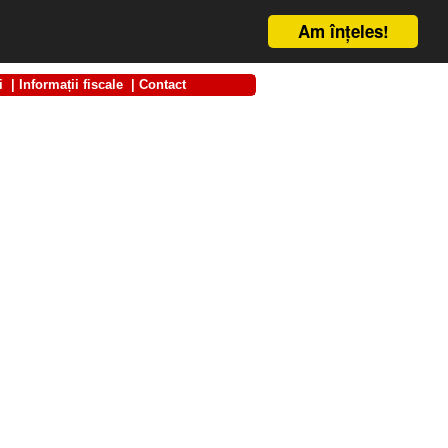
Am înţeles!
i
|
Informații fiscale
|
Contact