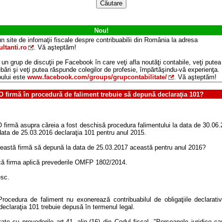
Nou!
n site de infomaţii fiscale despre contribuabilii din România la adresa
ltanti.ro
. Vă aşteptăm!
 un grup de discuţii pe Facebook în care veţi afla noutăţi contabile, veţi putea
ebări şi veţi putea răspunde colegilor de profesie, împărtăşindu-vă experienţa.
ului este
www.facebook.com/groups/grupcontabilitate/
. Vă aşteptăm!
O firmă în procedură de faliment trebuie să depună declaraţia 101?
 firmă asupra căreia a fost deschisă procedura falimentului la data de 30.06.
data de 25.03.2016 declaraţia 101 pentru anul 2015.
ceastă firmă să depună la data de 25.03.2017 această pentru anul 2016?
ă firma aplică prevederile OMFP 1802/2014.
sc.
rocedura de faliment nu exonerează contribuabilul de obligaţiile declarativ
declaraţia 101 trebuie depusă în termenul legal.
ate cu prevederile art.41, alin.(16) din Codul fiscal, "Persoanele juridice c