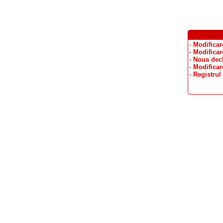
-
Modificar
-
Modificar
-
Noua decl
-
Modificar
-
Registrul 