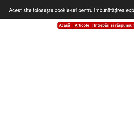
Acest site foloseşte cookie-uri pentru îmbunătăţirea exp
Acasă
|
Articole
|
Întrebări și răspunsur