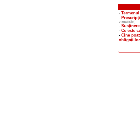
-
Termenul 
-
Prescripți
vizualizări)
-
Susținerea
-
Ce este c
-
Cine poat
obligațiil