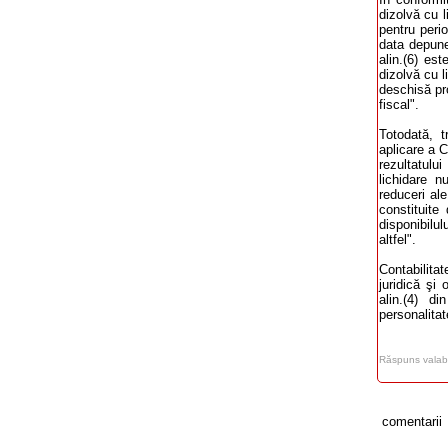
dizolvă cu l
pentru perio
data depuner
alin.(6) est
dizolvă cu l
deschisă pro
fiscal".
Totodată, t
aplicare a C
rezultatulu
lichidare n
reduceri ale
constituite
disponibilul
altfel".
Contabilitat
juridică şi 
alin.(4) d
personalitat
Răspuns valabi
comentarii