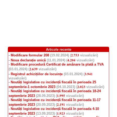
Articole recente
2.753
-
Modificare formular 208
(19.02.2024) (
vizualizări)
4.204
-
Noua declarație unică
(11.01.2024) (
vizualizări)
-
Modificare procedură Certificat de amânare la plată a TVA
2.639
(03.01.2024) (
vizualizări)
3.941
-
Registrul achizițiilor de locuințe
(03.01.2024) (
vizualizări)
-
Noutăți legislative cu incidență fiscală în perioada 25
2.023
septembrie-1 octombrie 2023
(04.10.2023) (
vizualizări)
-
Noutăți legislative cu incidență fiscală în perioada 18-24
1.995
septembrie 2023
(28.09.2023) (
vizualizări)
-
Noutăți legislative cu incidență fiscală în perioada 11-17
2.191
septembrie 2023
(20.09.2023) (
vizualizări)
-
Noutăți legislative cu incidență fiscală în perioada 4-10
1.923
septembrie 2023
(13.09.2023) (
vizualizări)