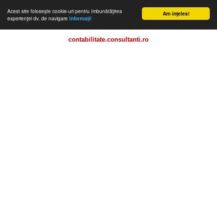
Acest site foloseşte cookie-uri pentru îmbunătăţirea
Am înţeles!
experienţei dv. de navigare
Informaţii
contabilitate.consultanti.ro