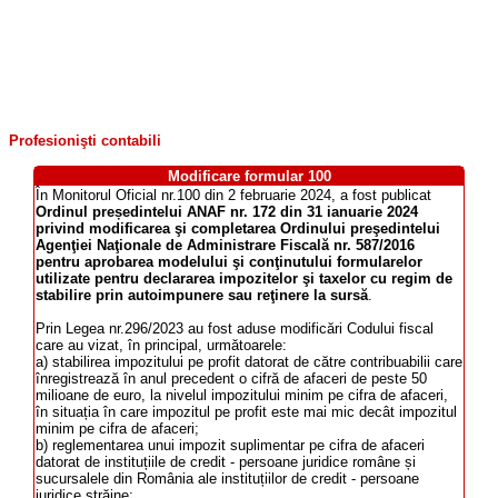
Profesionişti contabili
Modificare formular 100
În Monitorul Oficial nr.100 din 2 februarie 2024, a fost publicat
Ordinul președintelui ANAF nr. 172 din 31 ianuarie 2024
privind modificarea şi completarea Ordinului preşedintelui
Agenţiei Naţionale de Administrare Fiscală nr. 587/2016
pentru aprobarea modelului şi conţinutului formularelor
utilizate pentru declararea impozitelor şi taxelor cu regim de
stabilire prin autoimpunere sau reţinere la sursă
.
Prin Legea nr.296/2023 au fost aduse modificări Codului fiscal
care au vizat, în principal, următoarele:
a) stabilirea impozitului pe profit datorat de către contribuabilii care
înregistrează în anul precedent o cifră de afaceri de peste 50
milioane de euro, la nivelul impozitului minim pe cifra de afaceri,
în situația în care impozitul pe profit este mai mic decât impozitul
minim pe cifra de afaceri;
b) reglementarea unui impozit suplimentar pe cifra de afaceri
datorat de instituțiile de credit - persoane juridice române și
sucursalele din România ale instituțiilor de credit - persoane
juridice străine;