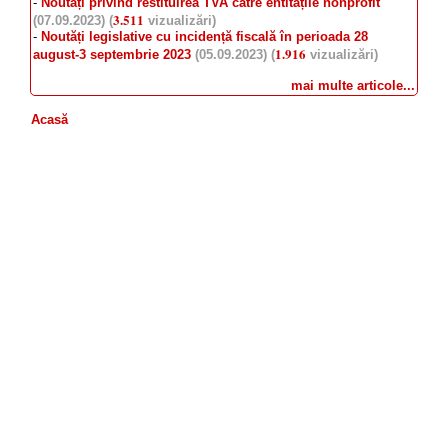
-
Noutăți privind restituirea TVA către entitățile nonprofit
3.511
(07.09.2023) (
vizualizări)
-
Noutăți legislative cu incidență fiscală în perioada 28
1.916
august-3 septembrie 2023
(05.09.2023) (
vizualizări)
mai multe articole...
Acasă