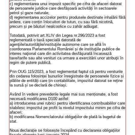
c) reglementarea unui impozit specific pe cifra de afaceri datorat
de persoanele juridice care desfășoară activități în sectoarele
petrol și gaze naturale;
d) reglementarea accizelor pentru produsele destinate inhalării fără
ardere, care conțin înlocuitori de tutun, cu sau fără nicotină,
precum și pe băuturi nealcoolice cu zahăr adăugat.
Totodată, potrivit art.XLIV din Legea nr.296/2023 a fost
reglementată o taxă specială datorată de
agenţiile/autorităţile/instituţiile autonome care se află în
coordonarea Parlamentului României și de instituţiile publice de
interes naţional care din activitatea desfăşurată încasează
taxe/tarife sau alte venituri ca urmare a exercitării unor atribuţii în
regim de putere publică.
Prin OUG 115/2023, a fost reglementat faptul că pentru veniturile
din cedarea folosinței bunurilor înregistrate de persoanele fizice și
plătite de entități care țin contabilitate, impozitul datorat se reține
la sursă și se declară de chiriași.
Având în vedere prevederile legale mai sus menționate, a fost
necesară modificarea D100 astfel:
a) introducerea unei rubrici pentru identificarea contribuabililor care
stabilesc impozitul pe profit la nivelul impozitului minim pe cifra de
afaceri;
b) modificarea Nomenclatorului obligațiilor de plată la bugetul de
stat.
Noua declarație se folosește începând cu declararea obligațiilor
fiscale aferente lunii ianuarie 2024.