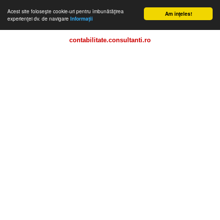
Acest site foloseşte cookie-uri pentru îmbunătăţirea
Am înţeles!
experienţei dv. de navigare
Informaţii
contabilitate.consultanti.ro