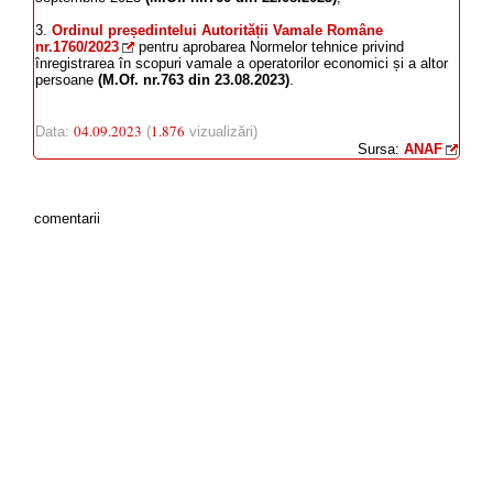
3.
Ordinul președintelui Autorității Vamale Române
nr.1760/2023
pentru aprobarea Normelor tehnice privind
înregistrarea în scopuri vamale a operatorilor economici și a altor
persoane
(M.Of. nr.763 din 23.08.2023)
.
04.09.2023
1.876
Data:
(
vizualizări)
Sursa:
ANAF
comentarii