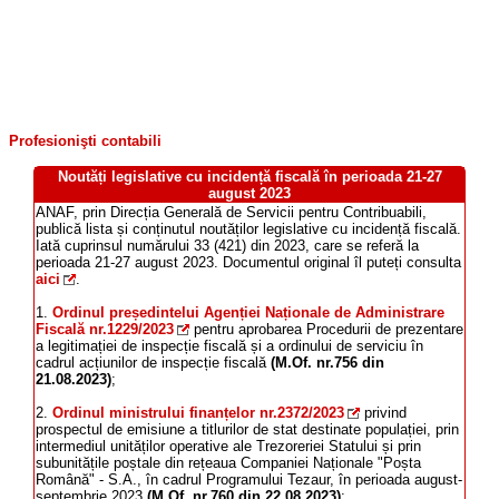
Profesionişti contabili
Noutăți legislative cu incidență fiscală în perioada 21-27
august 2023
ANAF, prin Direcția Generală de Servicii pentru Contribuabili,
publică lista și conținutul noutăților legislative cu incidență fiscală.
Iată cuprinsul numărului 33 (421) din 2023, care se referă la
perioada 21-27 august 2023. Documentul original îl puteți consulta
aici
.
1.
Ordinul președintelui Agenției Naționale de Administrare
Fiscală nr.1229/2023
pentru aprobarea Procedurii de prezentare
a legitimației de inspecție fiscală și a ordinului de serviciu în
cadrul acțiunilor de inspecție fiscală
(M.Of. nr.756 din
21.08.2023)
;
2.
Ordinul ministrului finanțelor nr.2372/2023
privind
prospectul de emisiune a titlurilor de stat destinate populației, prin
intermediul unităților operative ale Trezoreriei Statului și prin
subunitățile poștale din rețeaua Companiei Naționale "Poșta
Română" - S.A., în cadrul Programului Tezaur, în perioada august-
septembrie 2023
(M.Of. nr.760 din 22.08.2023)
;