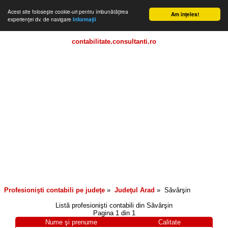
Acest site foloseşte cookie-uri pentru îmbunătăţirea
Am înţeles!
experienţei dv. de navigare
Informaţii
contabilitate.consultanti.ro
Profesionişti contabili pe judeţe
»
Judeţul
Arad
»
Săvârşin
Listă profesionişti contabili din
Săvârşin
Pagina 1 din 1
Nume şi prenume
Calitate