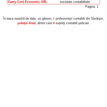
Camy Cont Economic SRL
societate contabilitate
Pagina: 1
1
În baza noastră de date, se găsesc
profesionişti contabili din Săvârşin,
0
judeţul Arad
, dintre care
experţi contabili judiciari.