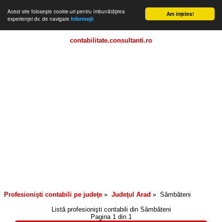
Acest site foloseşte cookie-uri pentru îmbunătăţirea
Am înţeles!
experienţei dv. de navigare
Informaţii
contabilitate.consultanti.ro
Profesionişti contabili pe judeţe
»
Judeţul
Arad
»
Sâmbăteni
Listă profesionişti contabili din
Sâmbăteni
Pagina 1 din 1