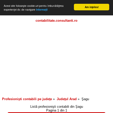
Acest site foloseşte cookie-uri pentru îmbunătăţirea
Am înţeles!
experienţei dv. de navigare
Informaţii
contabilitate.consultanti.ro
Profesionişti contabili pe judeţe
»
Judeţul
Arad
»
Şagu
Listă profesionişti contabili din
Şagu
Pagina 1 din 1