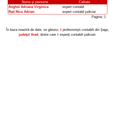
Nume şi prenume
Calitate
Anghel Adriana Virginica
expert contabil
Rad Nicu Adrian
expert contabil judiciar
Pagina: 1
2
În baza noastră de date, se găsesc
profesionişti contabili din Şagu,
1
judeţul Arad
, dintre care
experţi contabili judiciari.