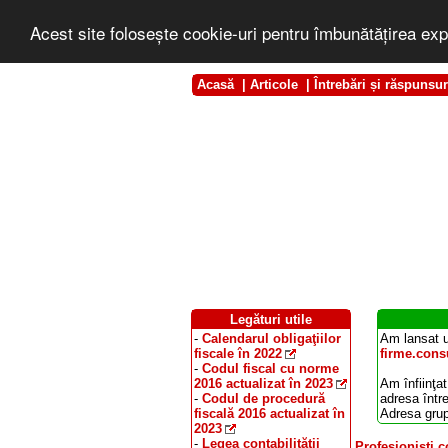
Acest site foloseşte cookie-uri pentru îmbunătăţirea exp
Acasă
|
Articole
|
Întrebări și răspunsur
Legături utile
-
Calendarul obligaţiilor
Am lansat u
fiscale în 2022
firme.consu
-
Codul fiscal cu norme
2016 actualizat în 2023
Am înfiinţat
-
Codul de procedură
adresa într
fiscală 2016 actualizat în
Adresa grup
2023
-
Legea contabilităţii
Profesionişti c