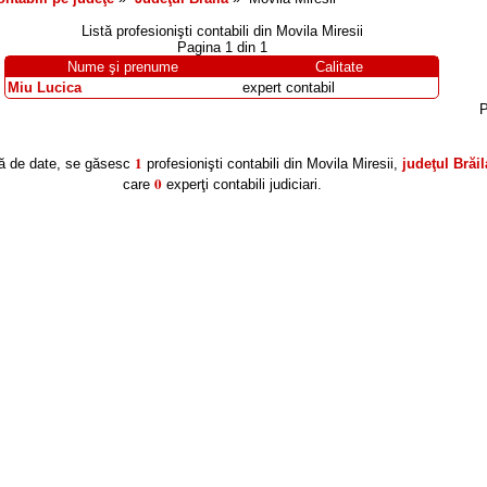
Listă profesionişti contabili din
Movila Miresii
Pagina 1 din 1
Nume şi prenume
Calitate
Miu Lucica
expert contabil
P
1
ră de date, se găsesc
profesionişti contabili din Movila Miresii,
judeţul Brăil
0
care
experţi contabili judiciari.