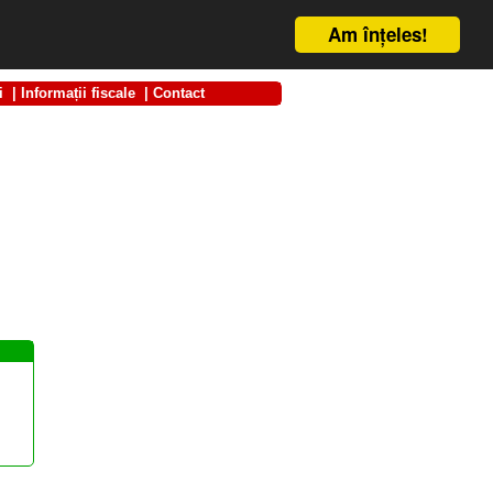
Am înţeles!
i
|
Informații fiscale
|
Contact