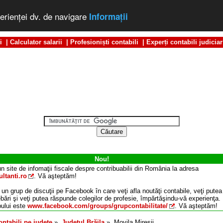
erienţei dv. de navigare
Informaţii
i
|
Calculator salarii
|
Profesioniști contabili
|
Experți contabili judiciar
Nou!
n site de infomaţii fiscale despre contribuabilii din România la adresa
ltanti.ro
. Vă aşteptăm!
 un grup de discuţii pe Facebook în care veţi afla noutăţi contabile, veţi putea
ebări şi veţi putea răspunde colegilor de profesie, împărtăşindu-vă experienţa.
ului este
www.facebook.com/groups/grupcontabilitate/
. Vă aşteptăm!
ontabili pe judeţe
»
Judeţul
Brăila
»
Movila Miresii