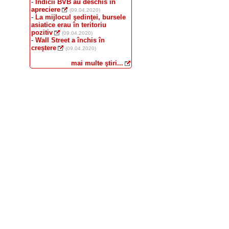
-
Indicii BVB au deschis în
apreciere
(09.04.2020)
-
La mijlocul şedinţei, bursele
asiatice erau în teritoriu
pozitiv
(09.04.2020)
-
Wall Street a închis în
creştere
(09.04.2020)
mai multe ştiri...