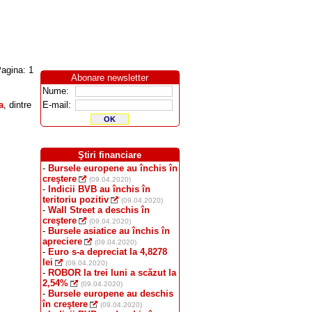
agina: 1
Abonare newsletter
Nume:
a
, dintre
E-mail:
Ştiri financiare
-
Bursele europene au închis în
creştere
(09.04.2020)
-
Indicii BVB au închis în
teritoriu pozitiv
(09.04.2020)
-
Wall Street a deschis în
creştere
(09.04.2020)
-
Bursele asiatice au închis în
apreciere
(09.04.2020)
-
Euro s-a depreciat la 4,8278
lei
(09.04.2020)
-
ROBOR la trei luni a scăzut la
2,54%
(09.04.2020)
-
Bursele europene au deschis
în creştere
(09.04.2020)