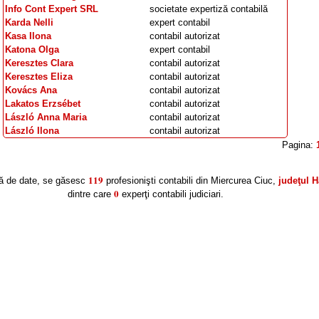
Info Cont Expert SRL
societate expertiză contabilă
Karda Nelli
expert contabil
Kasa Ilona
contabil autorizat
Katona Olga
expert contabil
Keresztes Clara
contabil autorizat
Keresztes Eliza
contabil autorizat
Kovács Ana
contabil autorizat
Lakatos Erzsébet
contabil autorizat
László Anna Maria
contabil autorizat
László Ilona
contabil autorizat
Pagina:
119
ră de date, se găsesc
profesionişti contabili din Miercurea Ciuc,
judeţul H
0
dintre care
experţi contabili judiciari.