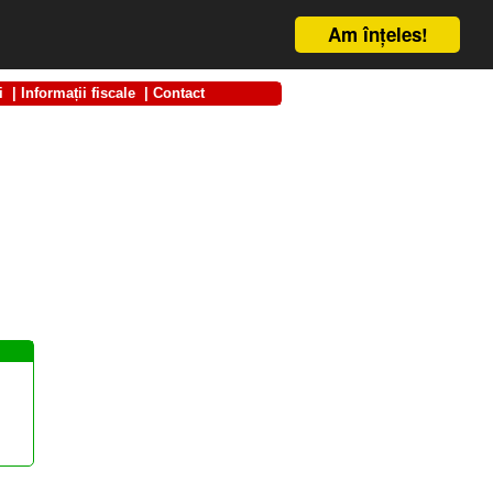
Am înţeles!
i
|
Informații fiscale
|
Contact