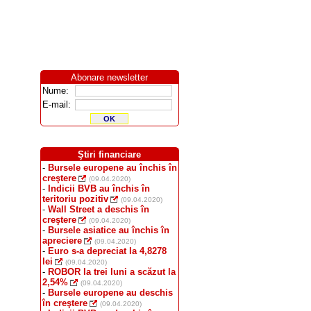
Abonare newsletter
Nume:
E-mail:
Ştiri financiare
-
Bursele europene au închis în
creştere
(09.04.2020)
-
Indicii BVB au închis în
teritoriu pozitiv
(09.04.2020)
-
Wall Street a deschis în
creştere
(09.04.2020)
-
Bursele asiatice au închis în
apreciere
(09.04.2020)
-
Euro s-a depreciat la 4,8278
lei
(09.04.2020)
-
ROBOR la trei luni a scăzut la
2,54%
(09.04.2020)
-
Bursele europene au deschis
în creştere
(09.04.2020)