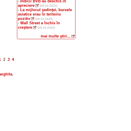
-
Indicii BVB au deschis în
apreciere
(09.04.2020)
-
La mijlocul şedinţei, bursele
asiatice erau în teritoriu
pozitiv
(09.04.2020)
-
Wall Street a închis în
creştere
(09.04.2020)
mai multe ştiri...
1
2
3
4
arghita
,