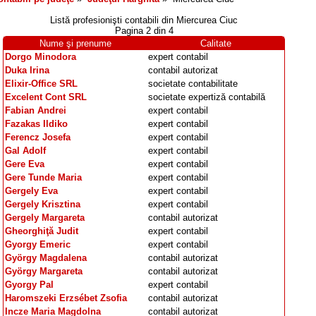
Listă profesionişti contabili din
Miercurea Ciuc
Pagina 2 din 4
Nume şi prenume
Calitate
Dorgo Minodora
expert contabil
Duka Irina
contabil autorizat
Elixir-Office SRL
societate contabilitate
Excelent Cont SRL
societate expertiză contabilă
Fabian Andrei
expert contabil
Fazakas Ildiko
expert contabil
Ferencz Josefa
expert contabil
Gal Adolf
expert contabil
Gere Eva
expert contabil
Gere Tunde Maria
expert contabil
Gergely Eva
expert contabil
Gergely Krisztina
expert contabil
Gergely Margareta
contabil autorizat
Gheorghiţă Judit
expert contabil
Gyorgy Emeric
expert contabil
György Magdalena
contabil autorizat
György Margareta
contabil autorizat
Gyorgy Pal
expert contabil
Haromszeki Erzsébet Zsofia
contabil autorizat
Incze Maria Magdolna
contabil autorizat