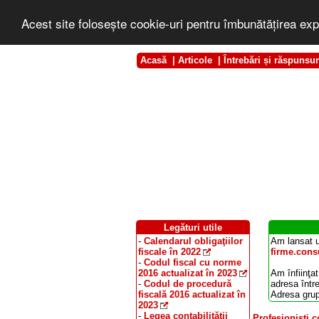
Acest site foloseşte cookie-uri pentru îmbunătăţirea exp
Acasă
|
Articole
|
Întrebări și răspunsur
Legături utile
-
Calendarul obligaţiilor
Am lansat u
fiscale în 2022
firme.consu
-
Codul fiscal cu norme
2016 actualizat în 2023
Am înfiinţat
-
Codul de procedură
adresa într
fiscală 2016 actualizat în
Adresa grup
2023
-
Legea contabilităţii
Profesionişti c