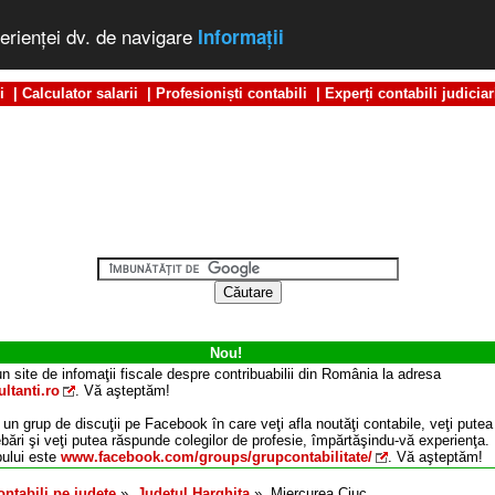
erienţei dv. de navigare
Informaţii
i
|
Calculator salarii
|
Profesioniști contabili
|
Experți contabili judiciar
Nou!
n site de infomaţii fiscale despre contribuabilii din România la adresa
ltanti.ro
. Vă aşteptăm!
 un grup de discuţii pe Facebook în care veţi afla noutăţi contabile, veţi putea
ebări şi veţi putea răspunde colegilor de profesie, împărtăşindu-vă experienţa.
ului este
www.facebook.com/groups/grupcontabilitate/
. Vă aşteptăm!
ontabili pe judeţe
»
Judeţul
Harghita
»
Miercurea Ciuc