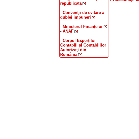
republicată
-
Convenţii de evitare a
dublei impuneri
-
Ministerul Finanţelor
-
ANAF
-
Corpul Experţilor
Contabili şi Contabililor
Autorizaţi din
România