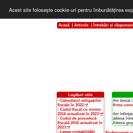
Acest site foloseşte cookie-uri pentru îmbunătăţirea exp
Acasă
|
Articole
|
Întrebări și răspunsur
Legături utile
-
Calendarul obligaţiilor
Am lansat u
fiscale în 2022
firme.consu
-
Codul fiscal cu norme
2016 actualizat în 2023
Am înfiinţat
-
Codul de procedură
adresa într
fiscală 2016 actualizat în
Adresa grup
2023
-
Legea contabilităţii
Profesionişti c