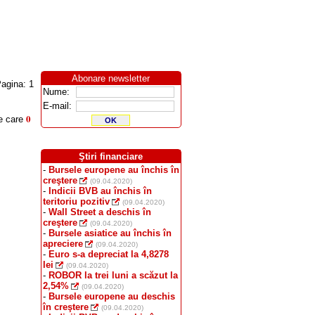
Abonare newsletter
agina: 1
Nume:
E-mail:
0
re care
Ştiri financiare
-
Bursele europene au închis în
creştere
(09.04.2020)
-
Indicii BVB au închis în
teritoriu pozitiv
(09.04.2020)
-
Wall Street a deschis în
creştere
(09.04.2020)
-
Bursele asiatice au închis în
apreciere
(09.04.2020)
-
Euro s-a depreciat la 4,8278
lei
(09.04.2020)
-
ROBOR la trei luni a scăzut la
2,54%
(09.04.2020)
-
Bursele europene au deschis
în creştere
(09.04.2020)