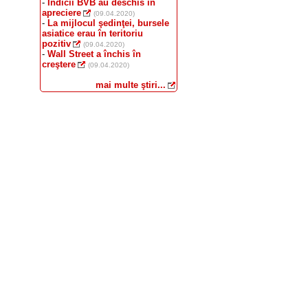
-
Indicii BVB au deschis în
apreciere
(09.04.2020)
-
La mijlocul şedinţei, bursele
asiatice erau în teritoriu
pozitiv
(09.04.2020)
-
Wall Street a închis în
creştere
(09.04.2020)
mai multe ştiri...