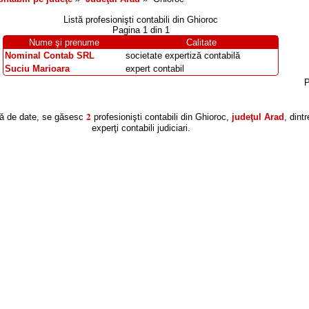
Listă profesionişti contabili din
Ghioroc
Pagina 1 din 1
Nume şi prenume
Calitate
Nominal Contab SRL
societate expertiză contabilă
Suciu Marioara
expert contabil
P
2
ră de date, se găsesc
profesionişti contabili din Ghioroc,
judeţul Arad
, dint
experţi contabili judiciari.