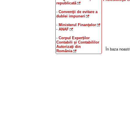
republicată
-
Convenţii de evitare a
dublei impuneri
-
Ministerul Finanţelor
-
ANAF
-
Corpul Experţilor
Contabili şi Contabililor
Autorizaţi din
În baza noast
România