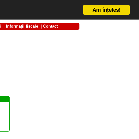
Am înţeles!
i
|
Informații fiscale
|
Contact