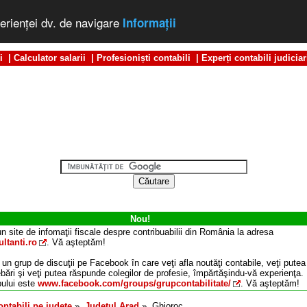
erienţei dv. de navigare
Informaţii
i
|
Calculator salarii
|
Profesioniști contabili
|
Experți contabili judiciar
Nou!
n site de infomaţii fiscale despre contribuabilii din România la adresa
ltanti.ro
. Vă aşteptăm!
 un grup de discuţii pe Facebook în care veţi afla noutăţi contabile, veţi putea
ebări şi veţi putea răspunde colegilor de profesie, împărtăşindu-vă experienţa.
ului este
www.facebook.com/groups/grupcontabilitate/
. Vă aşteptăm!
ontabili pe judeţe
»
Judeţul
Arad
»
Ghioroc