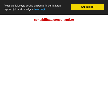
Acest site foloseşte cookie-uri pentru îmbunătăţirea
Am înţeles!
experienţei dv. de navigare
Informaţii
contabilitate.consultanti.ro