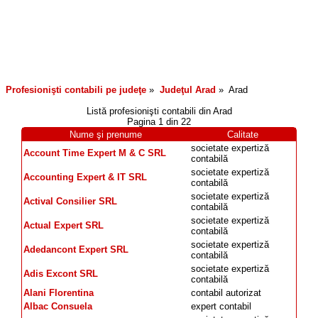
Profesionişti contabili pe judeţe
»
Judeţul
Arad
»
Arad
Listă profesionişti contabili din
Arad
Pagina 1 din 22
Nume şi prenume
Calitate
societate expertiză
Account Time Expert M & C SRL
contabilă
societate expertiză
Accounting Expert & IT SRL
contabilă
societate expertiză
Actival Consilier SRL
contabilă
societate expertiză
Actual Expert SRL
contabilă
societate expertiză
Adedancont Expert SRL
contabilă
societate expertiză
Adis Excont SRL
contabilă
Alani Florentina
contabil autorizat
Albac Consuela
expert contabil