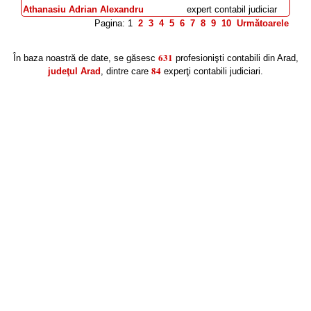
Athanasiu Adrian Alexandru
expert contabil judiciar
Pagina: 1
2
3
4
5
6
7
8
9
10
Următoarele
631
În baza noastră de date, se găsesc
profesionişti contabili din Arad,
84
judeţul Arad
, dintre care
experţi contabili judiciari.