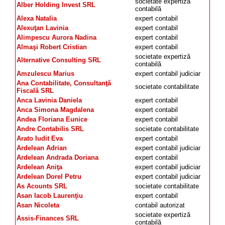
societate expertiză
Alber Holding Invest SRL
contabilă
Alexa Natalia
expert contabil
Alexuţan Lavinia
expert contabil
Alimpescu Aurora Nadina
expert contabil
Almaşi Robert Cristian
expert contabil
societate expertiză
Alternative Consulting SRL
contabilă
Amzulescu Marius
expert contabil judiciar
Ana Contabilitate, Consultanţă
societate contabilitate
Fiscală SRL
Anca Lavinia Daniela
expert contabil
Anca Simona Magdalena
expert contabil
Andea Floriana Eunice
expert contabil
Andre Contabilis SRL
societate contabilitate
Arato Iudit Eva
expert contabil
Ardelean Adrian
expert contabil judiciar
Ardelean Andrada Doriana
expert contabil
Ardelean Aniţa
expert contabil judiciar
Ardelean Dorel Petru
expert contabil judiciar
As Acounts SRL
societate contabilitate
Asan Iacob Laurenţiu
expert contabil
Asan Nicoleta
contabil autorizat
societate expertiză
Assis-Finances SRL
contabilă