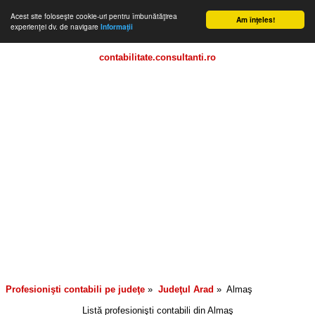
Acest site foloseşte cookie-uri pentru îmbunătăţirea
Am înţeles!
experienţei dv. de navigare
Informaţii
contabilitate.consultanti.ro
Profesionişti contabili pe judeţe
»
Judeţul
Arad
»
Almaş
Listă profesionişti contabili din
Almaş