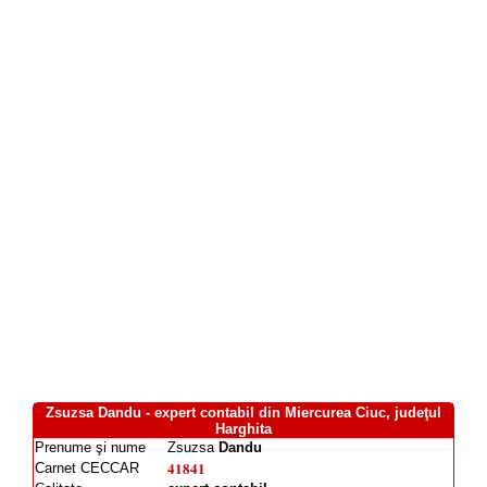
Zsuzsa Dandu - expert contabil din Miercurea Ciuc, judeţul
Harghita
Prenume şi nume
Zsuzsa
Dandu
41841
Carnet CECCAR