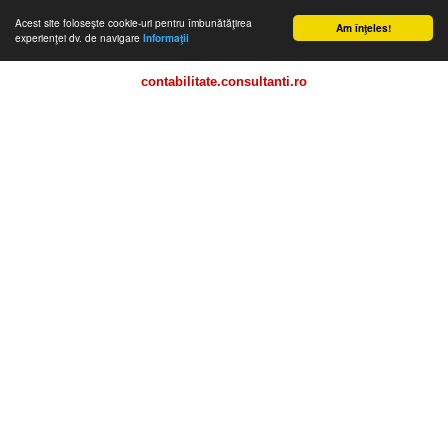
Acest site foloseşte cookie-uri pentru îmbunătăţirea
Am înţeles!
experienţei dv. de navigare
Informaţii
contabilitate.consultanti.ro