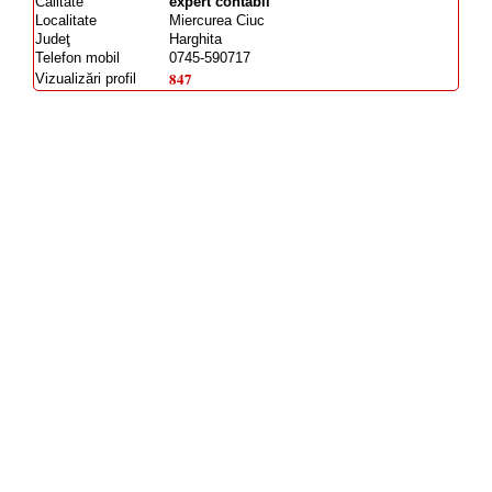
Calitate
expert contabil
Localitate
Miercurea Ciuc
Judeţ
Harghita
Telefon mobil
0745-590717
847
Vizualizări profil