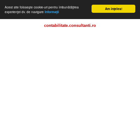
Acest site foloseşte cookie-uri pentru îmbunătăţirea
Am înţeles!
experienţei dv. de navigare
Informaţii
contabilitate.consultanti.ro