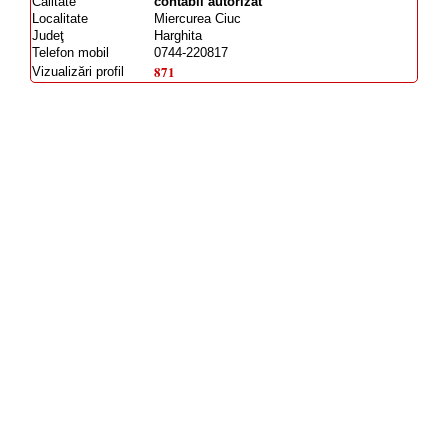
Calitate
contabil autorizat
Localitate
Miercurea Ciuc
Judeţ
Harghita
Telefon mobil
0744-220817
871
Vizualizări profil