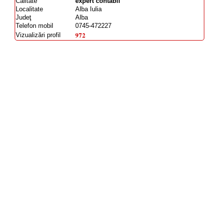
Calitate
expert contabil
Localitate
Alba Iulia
Judeţ
Alba
Telefon mobil
0745-472227
972
Vizualizări profil