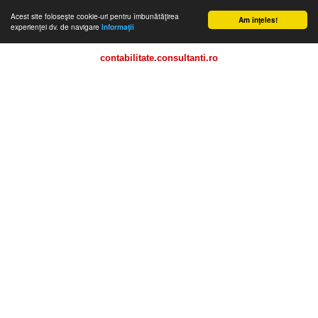
Acest site foloseşte cookie-uri pentru îmbunătăţirea
Am înţeles!
experienţei dv. de navigare
Informaţii
contabilitate.consultanti.ro