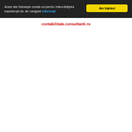
Acest site foloseşte cookie-uri pentru îmbunătăţirea
Am înţeles!
experienţei dv. de navigare
Informaţii
contabilitate.consultanti.ro