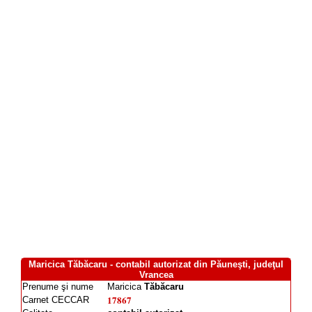
Maricica Tăbăcaru - contabil autorizat din Păuneşti, judeţul
Vrancea
Prenume şi nume
Maricica
Tăbăcaru
17867
Carnet CECCAR