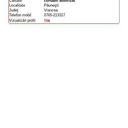
Calitate
contabil autorizat
Localitate
Păuneşti
Judeţ
Vrancea
Telefon mobil
0765-213317
758
Vizualizări profil