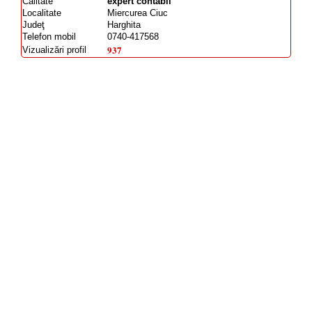
Calitate
expert contabil
Localitate
Miercurea Ciuc
Judeţ
Harghita
Telefon mobil
0740-417568
937
Vizualizări profil