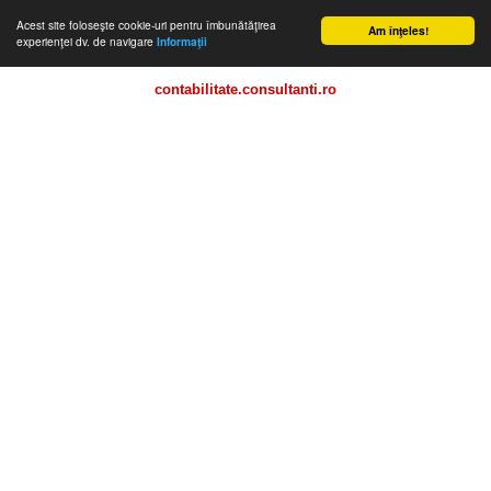
Acest site foloseşte cookie-uri pentru îmbunătăţirea
Am înţeles!
experienţei dv. de navigare
Informaţii
contabilitate.consultanti.ro