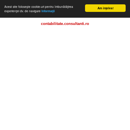
Acest site foloseşte cookie-uri pentru îmbunătăţirea
Am înţeles!
experienţei dv. de navigare
Informaţii
contabilitate.consultanti.ro