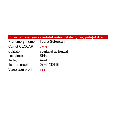
Ileana Seleuşan - contabil autorizat din Şiria, judeţul Arad
Prenume şi nume
Ileana
Seleuşan
25007
Carnet CECCAR
Calitate
contabil autorizat
Localitate
Şiria
Judeţ
Arad
Telefon mobil
0726-730196
911
Vizualizări profil