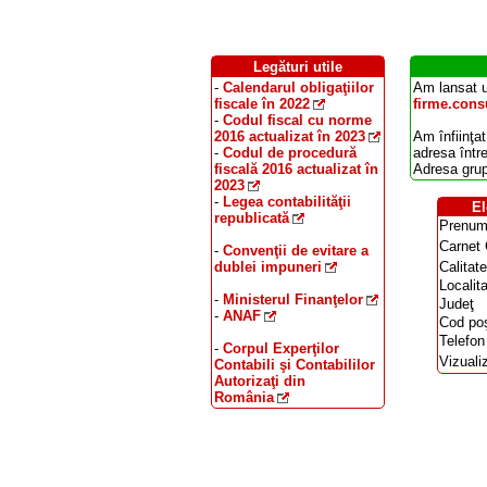
Legături utile
-
Calendarul obligaţiilor
Am lansat u
fiscale în 2022
firme.consu
-
Codul fiscal cu norme
2016 actualizat în 2023
Am înfiinţat
-
Codul de procedură
adresa într
fiscală 2016 actualizat în
Adresa grup
2023
-
Legea contabilităţii
El
republicată
Prenum
Carne
-
Convenţii de evitare a
dublei impuneri
Calitate
Localit
-
Ministerul Finanţelor
Judeţ
-
ANAF
Cod poş
Telefon
-
Corpul Experţilor
Vizualiz
Contabili şi Contabililor
Autorizaţi din
România