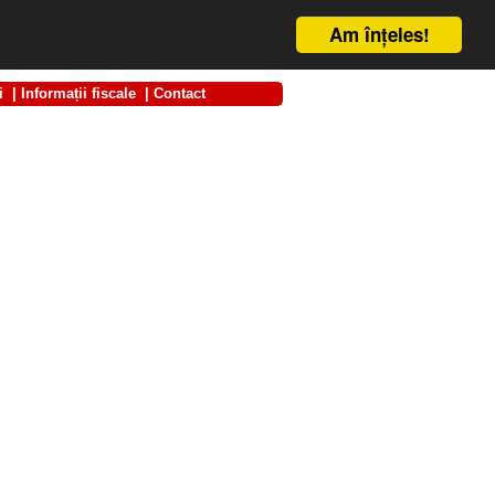
Am înţeles!
i
|
Informații fiscale
|
Contact