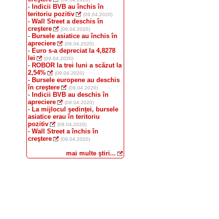
-
Indicii BVB au închis în
teritoriu pozitiv
(09.04.2020)
-
Wall Street a deschis în
creştere
(09.04.2020)
-
Bursele asiatice au închis în
apreciere
(09.04.2020)
-
Euro s-a depreciat la 4,8278
lei
(09.04.2020)
-
ROBOR la trei luni a scăzut la
2,54%
(09.04.2020)
-
Bursele europene au deschis
în creştere
(09.04.2020)
-
Indicii BVB au deschis în
apreciere
(09.04.2020)
-
La mijlocul şedinţei, bursele
asiatice erau în teritoriu
pozitiv
(09.04.2020)
-
Wall Street a închis în
creştere
(09.04.2020)
mai multe ştiri...