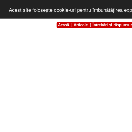
Acest site foloseşte cookie-uri pentru îmbunătăţirea exp
Acasă
|
Articole
|
Întrebări și răspunsur