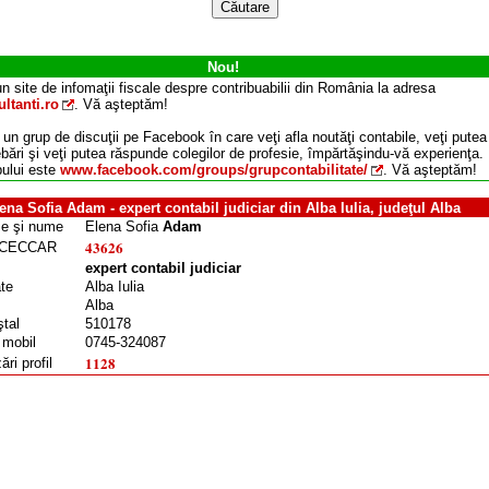
Nou!
n site de infomaţii fiscale despre contribuabilii din România la adresa
ltanti.ro
. Vă aşteptăm!
 un grup de discuţii pe Facebook în care veţi afla noutăţi contabile, veţi putea
ebări şi veţi putea răspunde colegilor de profesie, împărtăşindu-vă experienţa.
ului este
www.facebook.com/groups/grupcontabilitate/
. Vă aşteptăm!
ena Sofia Adam - expert contabil judiciar din Alba Iulia, judeţul Alba
e şi nume
Elena Sofia
Adam
43626
t CECCAR
expert contabil judiciar
ate
Alba Iulia
Alba
tal
510178
 mobil
0745-324087
1128
ări profil