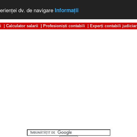
erienţei dv. de navigare
Informaţii
i
|
Calculator salarii
|
Profesioniști contabili
|
Experți contabili judiciar