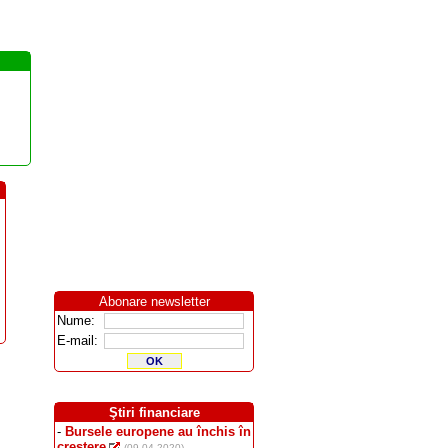
Abonare newsletter
Nume:
E-mail:
Ştiri financiare
-
Bursele europene au închis în
creştere
(09.04.2020)