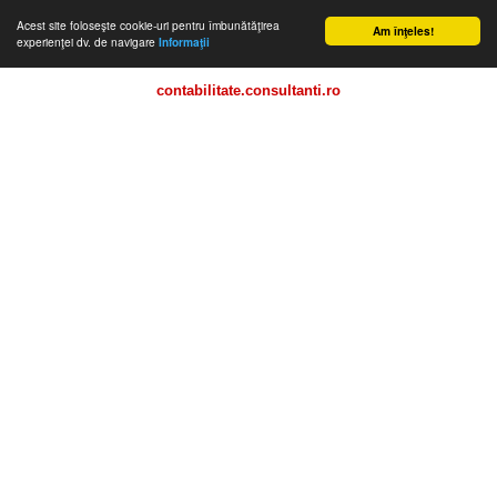
Acest site foloseşte cookie-uri pentru îmbunătăţirea
Am înţeles!
experienţei dv. de navigare
Informaţii
contabilitate.consultanti.ro