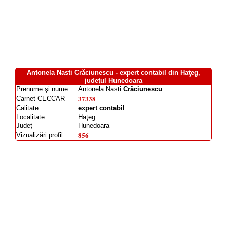
Antonela Nasti Crăciunescu - expert contabil din Haţeg,
judeţul Hunedoara
Prenume şi nume
Antonela Nasti
Crăciunescu
37338
Carnet CECCAR
Calitate
expert contabil
Localitate
Haţeg
Judeţ
Hunedoara
856
Vizualizări profil