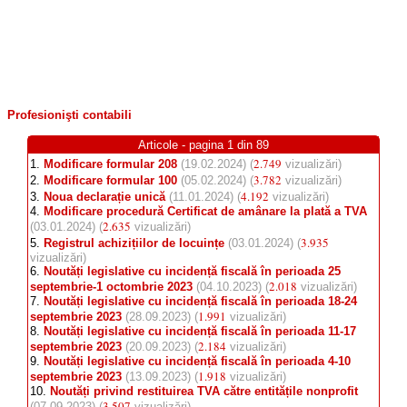
Profesionişti contabili
Articole - pagina 1 din 89
2.749
1.
Modificare formular 208
(19.02.2024) (
vizualizări)
3.782
2.
Modificare formular 100
(05.02.2024) (
vizualizări)
4.192
3.
Noua declarație unică
(11.01.2024) (
vizualizări)
4.
Modificare procedură Certificat de amânare la plată a TVA
2.635
(03.01.2024) (
vizualizări)
3.935
5.
Registrul achizițiilor de locuințe
(03.01.2024) (
vizualizări)
6.
Noutăți legislative cu incidență fiscală în perioada 25
2.018
septembrie-1 octombrie 2023
(04.10.2023) (
vizualizări)
7.
Noutăți legislative cu incidență fiscală în perioada 18-24
1.991
septembrie 2023
(28.09.2023) (
vizualizări)
8.
Noutăți legislative cu incidență fiscală în perioada 11-17
2.184
septembrie 2023
(20.09.2023) (
vizualizări)
9.
Noutăți legislative cu incidență fiscală în perioada 4-10
1.918
septembrie 2023
(13.09.2023) (
vizualizări)
10.
Noutăți privind restituirea TVA către entitățile nonprofit
3.507
(07.09.2023) (
vizualizări)