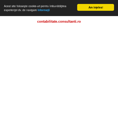
Acest site foloseşte cookie-uri pentru îmbunătăţirea
Am înţeles!
experienţei dv. de navigare
Informaţii
contabilitate.consultanti.ro